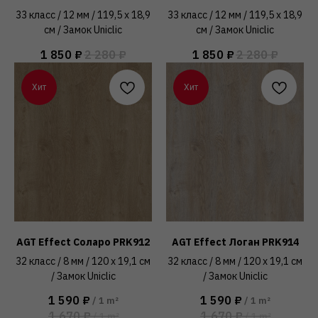
33 класс / 12 мм / 119,5 x 18,9
33 класс / 12 мм / 119,5 x 18,9
см / Замок Uniclic
см / Замок Uniclic
1 850
₽
2 280
₽
1 850
₽
2 280
₽
Хит
Хит
AGT Effect Соларо PRK912
AGT Effect Логан PRK914
32 класс / 8 мм / 120 x 19,1 см
32 класс / 8 мм / 120 x 19,1 см
/ Замок Uniclic
/ Замок Uniclic
1 590
₽
1 590
₽
/
1 m²
/
1 m²
1 670
₽
1 670
₽
/
1 m²
/
1 m²