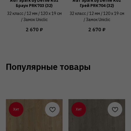
AGT Spark by Defne Koz
AGT Spark by Defne Koz
Браун PRK703 (32)
Грей PRK704 (32)
32 класс / 12 мм / 120 x 19 см
32 класс / 12 мм / 120 x 19 см
/ Замок Uniclic
/ Замок Uniclic
2 670
₽
2 670
₽
Популярные товары
Хит
Хит