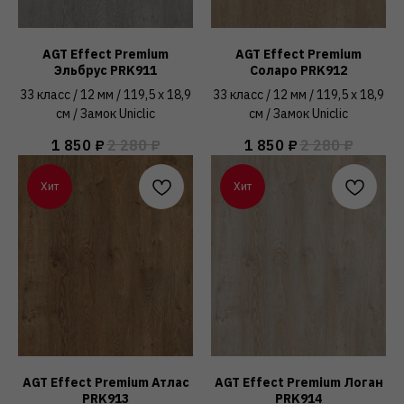
AGT Effect Premium
AGT Effect Premium
Эльбрус PRK911
Соларо PRK912
33 класс / 12 мм / 119,5 x 18,9
33 класс / 12 мм / 119,5 x 18,9
см / Замок Uniclic
см / Замок Uniclic
1 850
₽
2 280
₽
1 850
₽
2 280
₽
Хит
Хит
AGT Effect Premium Атлас
AGT Effect Premium Логан
PRK913
PRK914