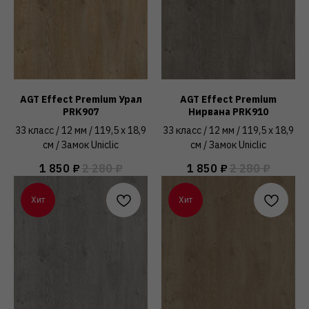
AGT Effect Premium Урал
AGT Effect Premium
PRK907
Нирвана PRK910
33 класс / 12 мм / 119,5 x 18,9
33 класс / 12 мм / 119,5 x 18,9
см / Замок Uniclic
см / Замок Uniclic
1 850
₽
2 280
₽
1 850
₽
2 280
₽
Хит
Хит